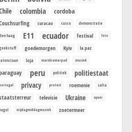
colombia
Chile
cordoba
Couchsurfing
curacao
cusco
demonstratie
ecuador
E11
festival
den haag
foto
goedemorgen
Kyiv
la paz
geekstuff
loja
latenstaan
marskramerpad
muziek
peru
politiestaat
paraguay
politiek
privacy
roemenie
portugal
protest
salta
Ukraine
staatsterreur
televisie
uyuni
zoetermeer
vogel
vrijdagmiddagmuziek