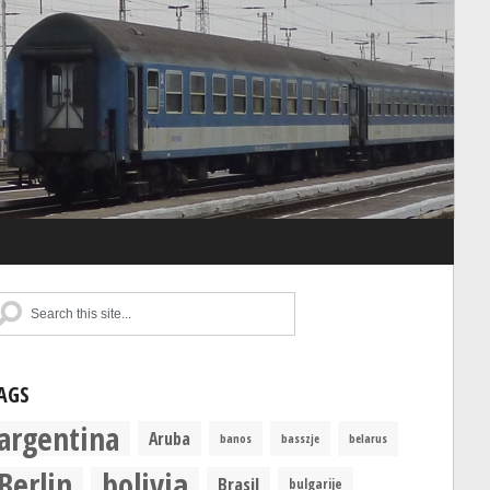
AGS
argentina
Aruba
banos
basszje
belarus
Berlin
bolivia
Brasil
bulgarije